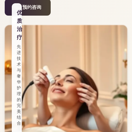
预约咨询
优
质
治
疗
先
进
技
术
与
奢
华
护
理
的
完
美
结
合