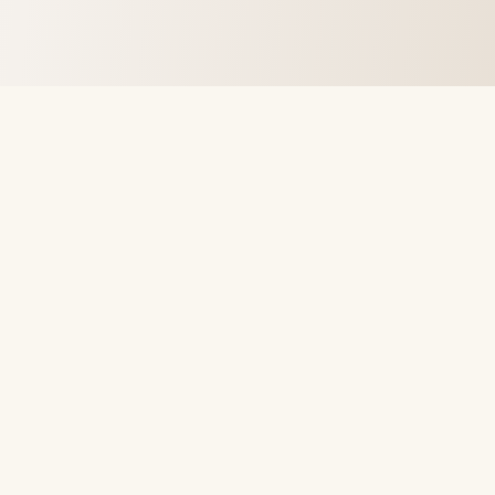
通过纽波特海滩最先进的医疗美容护理，让您的肌肤焕然一
新。个性化护理，可靠效果，您应得的奢华体验。